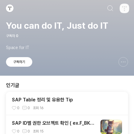
검색하기
티스토리
You can do IT, Just do IT
구독자
0
Space for IT
구독하기
신고하기 레이어
열기
인기글
SAP Table 정리 및 유용한 Tip
0
0
조회
16
SAP ID별 권한 오브젝트 확인 ( ex.F_BKPF
_BUK )
0
0
조회
15