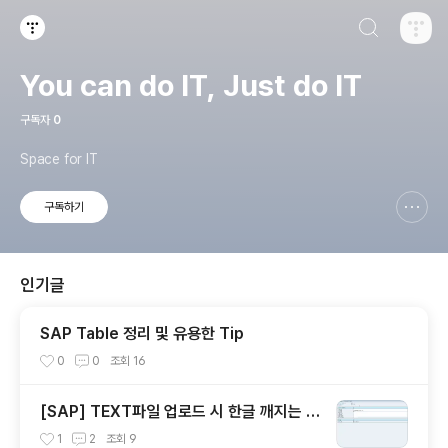
검색하기
티스토리
You can do IT, Just do IT
구독자
0
Space for IT
구독하기
신고하기 레이어
열기
인기글
SAP Table 정리 및 유용한 Tip
0
0
조회
16
[SAP] TEXT파일 업로드 시 한글 깨지는 현
상
1
2
조회
9